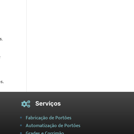
s
,
e
s.
Serviços

Fabricação de Portões
Automatização de Portões
Grades e Corrimão