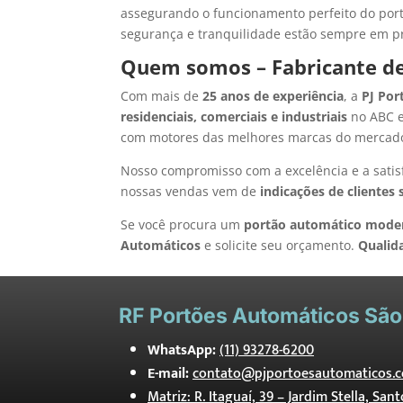
assegurando o funcionamento perfeito do port
segurança e tranquilidade estão sempre em pr
Quem somos – Fabricante de
Com mais de
25 anos de experiência
, a
PJ Por
residenciais, comerciais e industriais
no ABC e
com motores das melhores marcas do mercad
Nosso compromisso com a excelência e a satis
nossas vendas vem de
indicações de clientes 
Se você procura um
portão automático mode
Automáticos
e solicite seu orçamento.
Qualid
RF
Portões Automáticos São
WhatsApp:
(11) 93278-6200
E-mail:
contato@pjportoesautomaticos.c
Matriz: R. Itaguaí, 39 – Jardim Stella, San