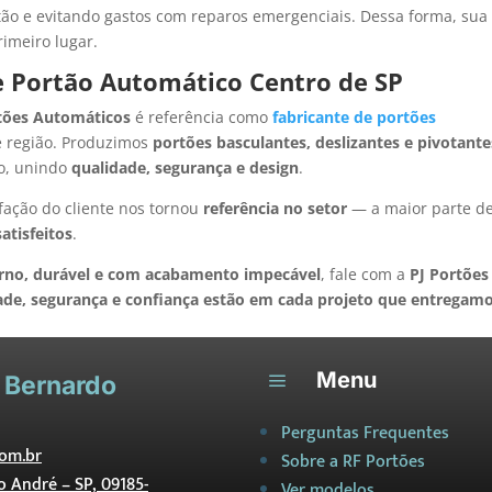
ão e evitando gastos com reparos emergenciais. Dessa forma, sua
imeiro lugar.
 Portão Automático Centro de SP
tões Automáticos
é referência como
fabricante de portões
 região. Produzimos
portões basculantes, deslizantes e pivotante
o, unindo
qualidade, segurança e design
.
fação do cliente nos tornou
referência no setor
— a maior parte d
satisfeitos
.
rno, durável e com acabamento impecável
, fale com a
PJ Portões
ade, segurança e confiança estão em cada projeto que entregamo
Menu
a
 Bernardo
Perguntas Frequentes
om.br
Sobre a RF Portões
to André – SP, 09185-
Ver modelos