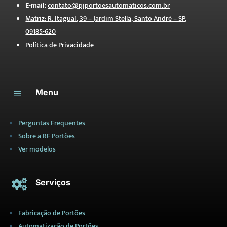
E-mail:
contato@pjportoesautomaticos.com.br
Matriz: R. Itaguaí, 39 – Jardim Stella, Santo André – SP,
09185-620
Política de Privacidade
Menu
a
Perguntas Frequentes
Sobre a RF Portões
Ver modelos
Serviços

Fabricação de Portões
Automatização de Portões