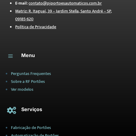
E-mail:
contato@pjportoesautomaticos.com.br
Matriz: R. Itaguaí, 39 – Jardim Stella, Santo André – SP,
09185-620
Política de Privacidade
Menu
a
Perguntas Frequentes
Sobre a RF Portões
Ver modelos
Serviços

Fabricação de Portões
Automatização de Portões