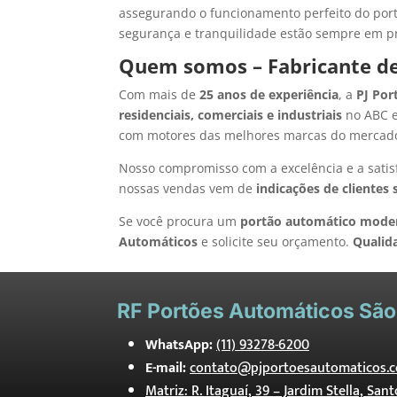
assegurando o funcionamento perfeito do port
segurança e tranquilidade estão sempre em pr
Quem somos – Fabricante de
Com mais de
25 anos de experiência
, a
PJ Por
residenciais, comerciais e industriais
no ABC e
com motores das melhores marcas do mercad
Nosso compromisso com a excelência e a satis
nossas vendas vem de
indicações de clientes 
Se você procura um
portão automático mode
Automáticos
e solicite seu orçamento.
Qualid
RF
Portões Automáticos São
WhatsApp:
(11) 93278-6200
E-mail:
contato@pjportoesautomaticos.c
Matriz: R. Itaguaí, 39 – Jardim Stella, San