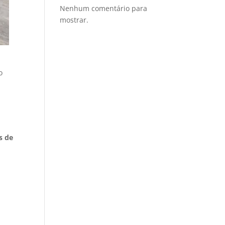
Nenhum comentário para
mostrar.
o
s de
,