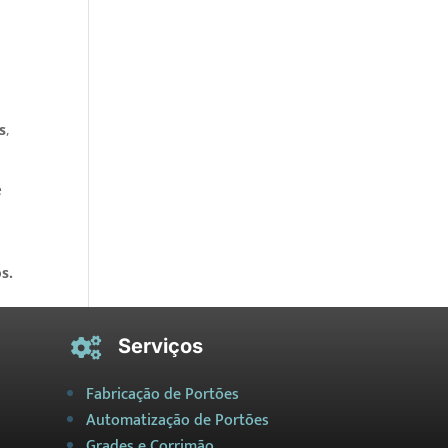
s
,
e
s.
Serviços

Fabricação de Portões
Automatização de Portões
Grades e Corrimão