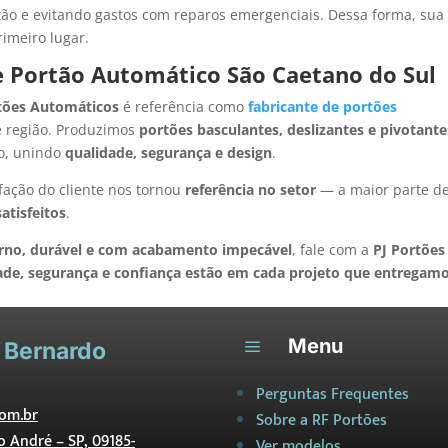
ão e evitando gastos com reparos emergenciais. Dessa forma, sua
imeiro lugar.
 Portão Automático São Caetano do Sul
tões Automáticos
é referência como
fabricante de portões
 região. Produzimos
portões basculantes, deslizantes e pivotante
o, unindo
qualidade, segurança e design
.
fação do cliente nos tornou
referência no setor
— a maior parte d
satisfeitos
.
rno, durável e com acabamento impecável
, fale com a
PJ Portões
ade, segurança e confiança estão em cada projeto que entregamo
Menu
a
 Bernardo
Perguntas Frequentes
om.br
Sobre a RF Portões
to André – SP, 09185-
Ver modelos