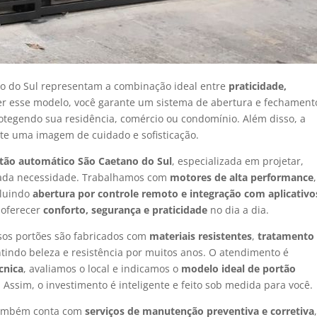
no do Sul representam a combinação ideal entre
praticidade,
her esse modelo, você garante um sistema de abertura e fechament
rotegendo sua residência, comércio ou condomínio. Além disso, a
te uma imagem de cuidado e sofisticação.
rtão automático São Caetano do Sul
, especializada em projetar,
 cada necessidade. Trabalhamos com
motores de alta performance
,
cluindo
abertura por controle remoto e integração com aplicativo
 oferecer
conforto, segurança e praticidade
no dia a dia.
sos portões são fabricados com
materiais resistentes
,
tratamento
ntindo beleza e resistência por muitos anos. O atendimento é
écnica
, avaliamos o local e indicamos o
modelo ideal de portão
Assim, o investimento é inteligente e feito sob medida para você.
também conta com
serviços de manutenção preventiva e corretiva