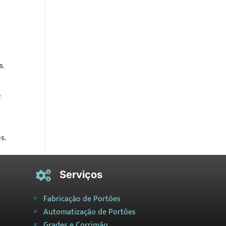
s
,
e
s.
Serviços

Fabricação de Portões
Automatização de Portões
Grades e Corrimão