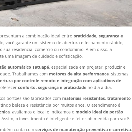
epresentam a combinação ideal entre
praticidade, segurança e
lo, você garante um sistema de abertura e fechamento rápido,
o sua residência, comércio ou condomínio. Além disso, a
te uma imagem de cuidado e sofisticação.
rtão automático Tatuapé
, especializada em projetar, produzir e
sidade. Trabalhamos com
motores de alta performance
, sistemas
ertura por controle remoto e integração com aplicativos de
 oferecer
conforto, segurança e praticidade
no dia a dia.
sos portões são fabricados com
materiais resistentes
,
tratamento
ntindo beleza e resistência por muitos anos. O atendimento é
écnica
, avaliamos o local e indicamos o
modelo ideal de portão
Assim, o investimento é inteligente e feito sob medida para você.
também conta com
serviços de manutenção preventiva e corretiva