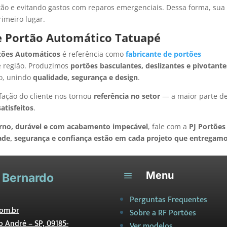
ão e evitando gastos com reparos emergenciais. Dessa forma, sua
imeiro lugar.
e Portão Automático Tatuapé
tões Automáticos
é referência como
fabricante de portões
 região. Produzimos
portões basculantes, deslizantes e pivotante
o, unindo
qualidade, segurança e design
.
fação do cliente nos tornou
referência no setor
— a maior parte d
satisfeitos
.
rno, durável e com acabamento impecável
, fale com a
PJ Portões
ade, segurança e confiança estão em cada projeto que entregamo
Menu
a
 Bernardo
Perguntas Frequentes
om.br
Sobre a RF Portões
to André – SP, 09185-
Ver modelos