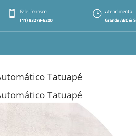
Fale Conosco
Atendimento

}
(11) 93278-6200
Grande ABC & S
 Automático Tatuapé
 Automático Tatuapé