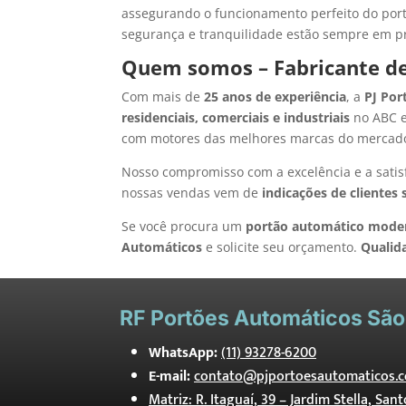
assegurando o funcionamento perfeito do port
segurança e tranquilidade estão sempre em pr
Quem somos – Fabricante d
Com mais de
25 anos de experiência
, a
PJ Por
residenciais, comerciais e industriais
no ABC e
com motores das melhores marcas do mercad
Nosso compromisso com a excelência e a satis
nossas vendas vem de
indicações de clientes 
Se você procura um
portão automático mode
Automáticos
e solicite seu orçamento.
Qualid
RF
Portões Automáticos São
WhatsApp:
(11) 93278-6200
E-mail:
contato@pjportoesautomaticos.c
Matriz: R. Itaguaí, 39 – Jardim Stella, San