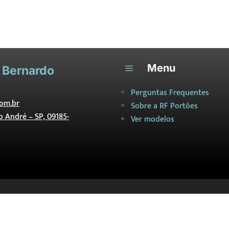
Menu
a
 Bernardo
Perguntas Frequentes
om.br
Sobre a RF Portões
to André – SP, 09185-
Ver modelos
Copyright © 2026 RF Portões Automáticos