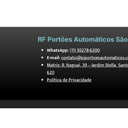
RF
Portões Automáticos São
WhatsApp:
(11) 93278-6200
E-mail:
contato@pjportoesautomaticos.c
Matriz: R. Itaguaí, 39 – Jardim Stella, San
620
Política de Privacidade