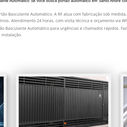
ante Automático Se você busca portão automático em Santo André c
rtão Basculante Automático. A RF atua com fabricação sob medida
ínios. Atendimento 24 horas, com visita técnica e orçamento via W
tão Basculante Automático para urgências e chamados rápidos. 
 instalação.