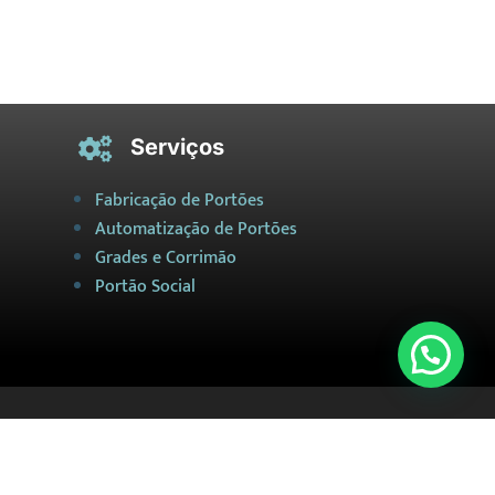
Serviços

Fabricação de Portões
Automatização de Portões
Grades e Corrimão
Portão Social