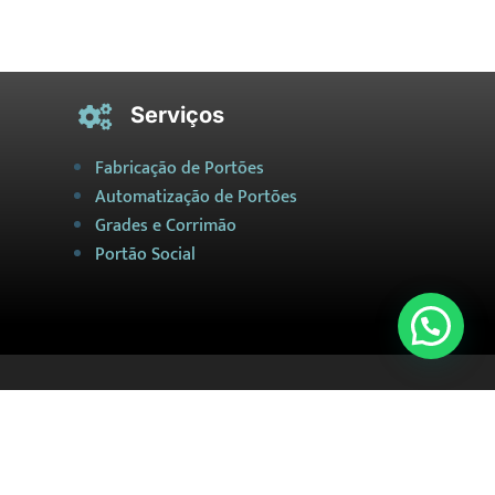
Serviços

Fabricação de Portões
Automatização de Portões
Grades e Corrimão
Portão Social