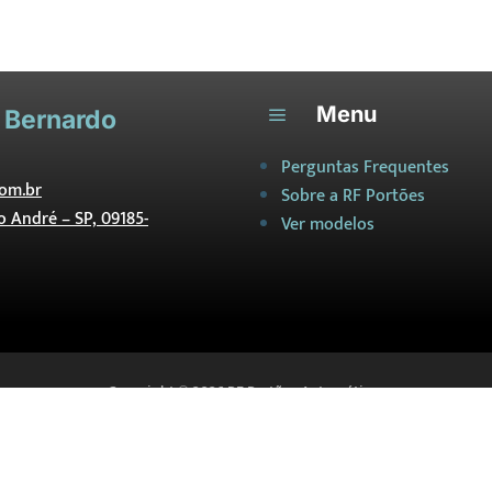
Menu
a
 Bernardo
Perguntas Frequentes
om.br
Sobre a RF Portões
to André – SP, 09185-
Ver modelos
Copyright © 2026 RF Portões Automáticos