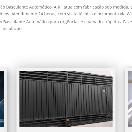
tão Basculante Automático. A RF atua com fabricação sob medida,
ínios. Atendimento 24 horas, com visita técnica e orçamento via W
ão Basculante Automático para urgências e chamados rápidos. Fa
 instalação.