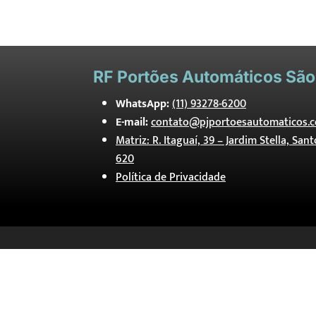
RF
Portões Automáticos São
WhatsApp:
(11) 93278-6200
E-mail:
contato@pjportoesautomaticos.c
Matriz: R. Itaguaí, 39 – Jardim Stella, San
620
Política de Privacidade