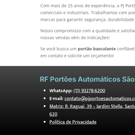
Com mais de 25 anos de experiência, a PJ Port
comerciais e industriais. Trabalhamos com po
marcas para garantir segurança, durabilidade 
Nosso compromisso com a qualidade e satisfaç
nossas vendas vêm de indicações!
Se você busca um
portão basculante
confiável
em contato e solicite um orçamento!
RF
Portões Automáticos São
WhatsApp:
(11) 93278-6200
E-mail:
contato@pjportoesautomaticos.c
Matriz: R. Itaguaí, 39 – Jardim Stella, San
620
Política de Privacidade