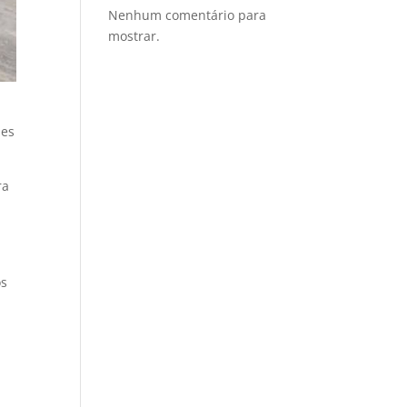
Nenhum comentário para
mostrar.
des
ra
os