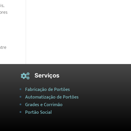
is,
ores
ntre
Serviços

Fabricação de Portões
Automatização de Portões
Grades e Corrimão
Portão Social