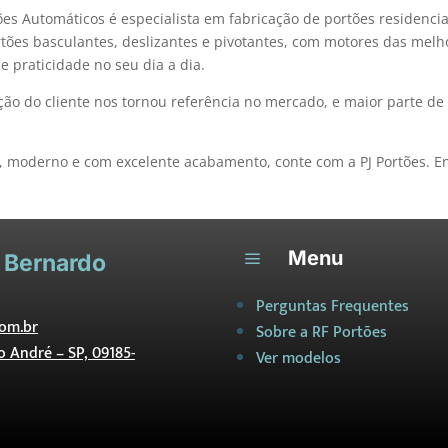
ões Automáticos é especialista em fabricação de portões residencia
rtões basculantes, deslizantes e pivotantes, com motores das melh
e praticidade no seu dia a dia.
ão do cliente nos tornou referência no mercado, e maior parte de
, moderno e com excelente acabamento, conte com a PJ Portões. E
Menu
a
 Bernardo
Perguntas Frequentes
om.br
Sobre a RF Portões
to André – SP, 09185-
Ver modelos