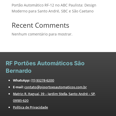
Portão Automático RF-12 no ABC Paulista: Design
Moderno para Santo André, SBC e São Caetano
Recent Comments
Nenhum comentário para mostrar.
RF
Portões Automáticos São
Bernardo
WhatsApp:
(11) 93278-6200
E-mail:
contato@pjportoesautomaticos.com.br
Matriz: R. Itaguaí, 39 – Jardim Stella, Santo André – SP,
09185-620
Política de Privacidade