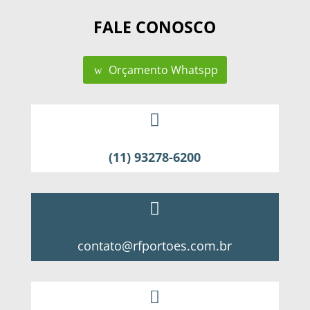
FALE CONOSCO
Orçamento Whatspp

(11) 93278-6200

contato@rfportoes.com.br
