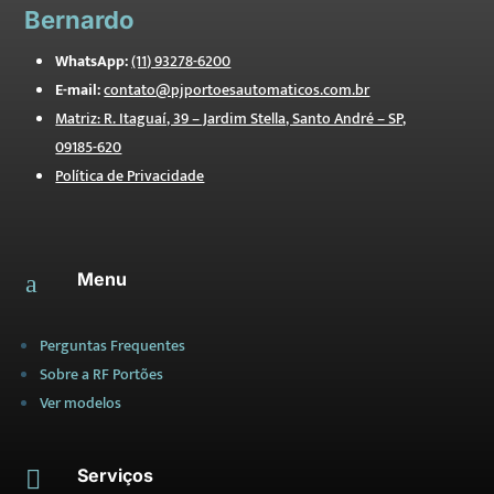
Bernardo
WhatsApp:
(11) 93278-6200
E-mail:
contato@pjportoesautomaticos.com.br
Matriz: R. Itaguaí, 39 – Jardim Stella, Santo André – SP,
09185-620
Política de Privacidade
Menu
a
Perguntas Frequentes
Sobre a RF Portões
Ver modelos
Serviços
